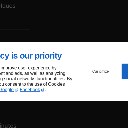
elques
cy is our priority
 improve user experience by
s
Customize
nt and ads, as well as analyzing
ng social networks functionalities. By
you consent to the use of Cookies
Google
Facebook
.
inutes