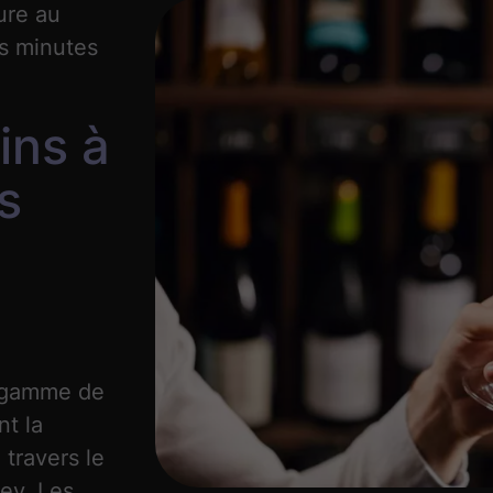
ure au
es minutes
ins à
s
e gamme de
nt la
 travers le
ey. Les