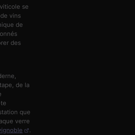
iticole se
 de vins
unique de
ionnés
rer des
t
derne,
tape, de la
e
ète
station que
haque verre
vignoble
.