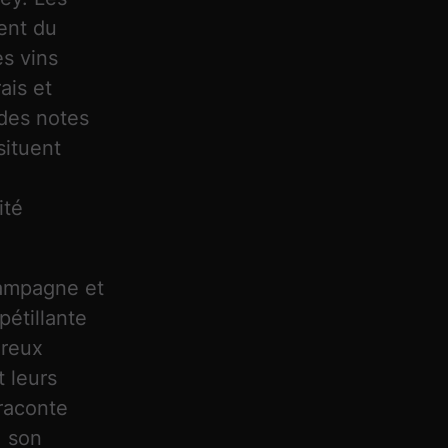
ient du
es vins
ais et
 des notes
situent
ité
hampagne et
pétillante
oreux
t leurs
raconte
, son