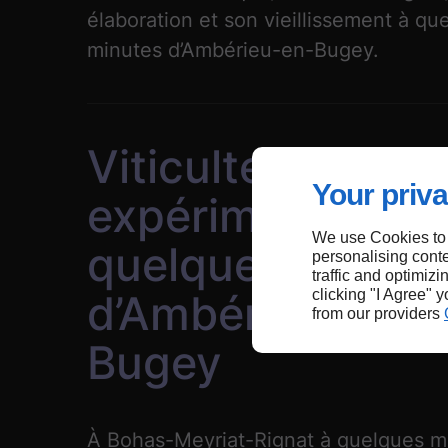
élaboration et son vieillissement à qu
minutes d’Ambérieu-en-Bugey.
Viticulteur
Your priva
expérimenté à
We use Cookies to
quelques minute
personalising conte
traffic and optimizi
clicking "I Agree" 
d’Ambérieu-en-
from our providers
Bugey
À Bohas-Meyriat-Rignat à quelques m