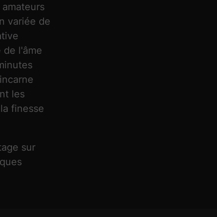
s amateurs
n variée de
ative
é de l'âme
minutes
incarne
nt les
la finesse
tage sur
lques