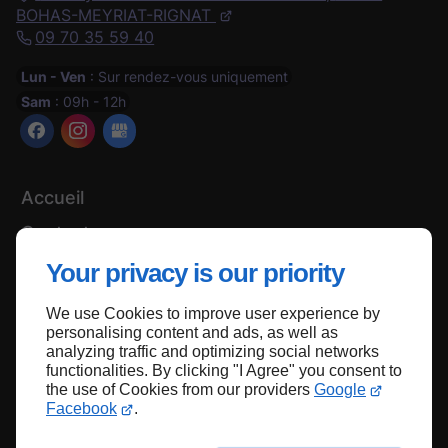
BOHAS-MEYRIAT-RIGNAT
09 70 35 59 40
Lun - Ven
: Sur rendez-vous uniquement
Sam
: 09h - 12h
Accueil
Contactez-nous
Mentions légales
Your privacy is our priority
Plan du site
We use Cookies to improve user experience by
personalising content and ads, as well as
analyzing traffic and optimizing social networks
functionalities. By clicking "I Agree" you consent to
Haut de page
the use of Cookies from our providers
Google
Facebook
.